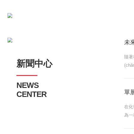
未來
隨著科
新聞中心
(ch
(nè
一
NEWS
入不
單層
CENTER
品合
在化學
具
為一
想的
成